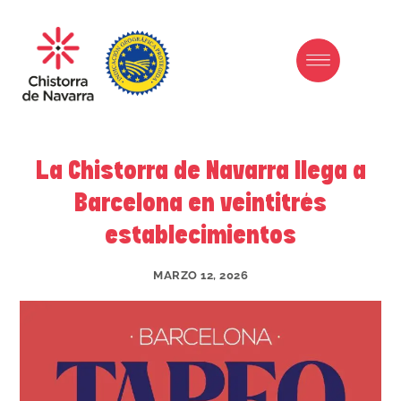
Ir
al
contenido
La Chistorra de Navarra llega a
Barcelona en veintitrés
establecimientos
MARZO 12, 2026