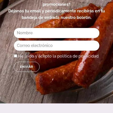
promociones?
Déjanos tu email y periódicamente recibirás en tu
bandeja de entrada nuestro boletín.
Nombre
Correo
electrónico
He leído y acepto la política de privacidad
ENVIAR